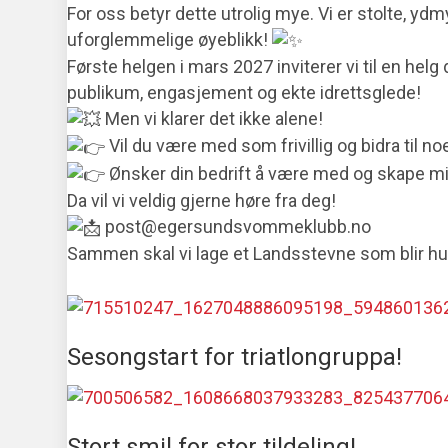
For oss betyr dette utrolig mye. Vi er stolte, y
uforglemmelige øyeblikk!
Første helgen i mars 2027 inviterer vi til en he
publikum, engasjement og ekte idrettsglede!
Men vi klarer det ikke alene!
Vil du være med som frivillig og bidra til no
Ønsker din bedrift å være med og skape min
Da vil vi veldig gjerne høre fra deg!
post@egersundsvommeklubb.no
Sammen skal vi lage et Landsstevne som blir hu
Sesongstart for triatlongruppa!
Stort smil for stor tildeling!