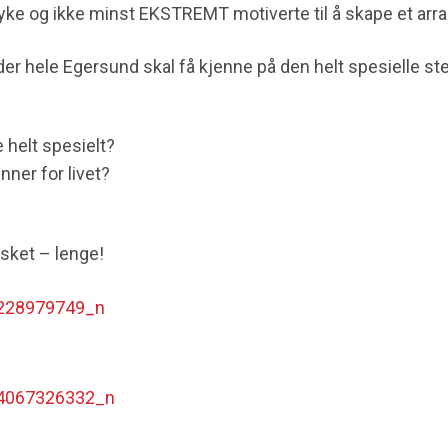
dmyke og ikke minst EKSTREMT motiverte til å skape et ar
lg der hele Egersund skal få kjenne på den helt spesielle
e helt spesielt?
ner for livet?
sket – lenge!