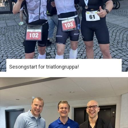
Sesongstart for triatlongruppa!