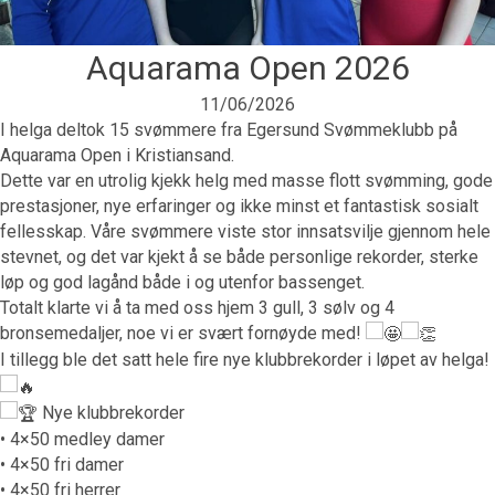
Aquarama Open 2026
11/06/2026
I helga deltok 15 svømmere fra Egersund Svømmeklubb på
Aquarama Open i Kristiansand.
Dette var en utrolig kjekk helg med masse flott svømming, gode
prestasjoner, nye erfaringer og ikke minst et fantastisk sosialt
fellesskap. Våre svømmere viste stor innsatsvilje gjennom hele
stevnet, og det var kjekt å se både personlige rekorder, sterke
løp og god lagånd både i og utenfor bassenget.
Totalt klarte vi å ta med oss hjem 3 gull, 3 sølv og 4
bronsemedaljer, noe vi er svært fornøyde med!
I tillegg ble det satt hele fire nye klubbrekorder i løpet av helga!
Nye klubbrekorder
• 4×50 medley damer
• 4×50 fri damer
• 4×50 fri herrer