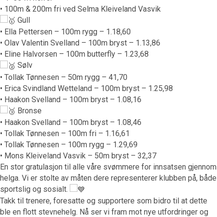
• 100m & 200m fri ved Selma Kleiveland Vasvik
Gull
• Ella Pettersen – 100m rygg – 1.18,60
• Olav Valentin Svelland – 100m bryst – 1.13,86
• Eline Halvorsen – 100m butterfly – 1.23,68
Sølv
• Tollak Tønnesen – 50m rygg – 41,70
• Erica Svindland Wetteland – 100m bryst – 1.25,98
• Haakon Svelland – 100m bryst – 1.08,16
Bronse
• Haakon Svelland – 100m bryst – 1.08,46
• Tollak Tønnesen – 100m fri – 1.16,61
• Tollak Tønnesen – 100m rygg – 1.29,69
• Mons Kleiveland Vasvik – 50m bryst – 32,37
En stor gratulasjon til alle våre svømmere for innsatsen gjennom
helga. Vi er stolte av måten dere representerer klubben på, både
sportslig og sosialt.
Takk til trenere, foresatte og supportere som bidro til at dette
ble en flott stevnehelg. Nå ser vi fram mot nye utfordringer og