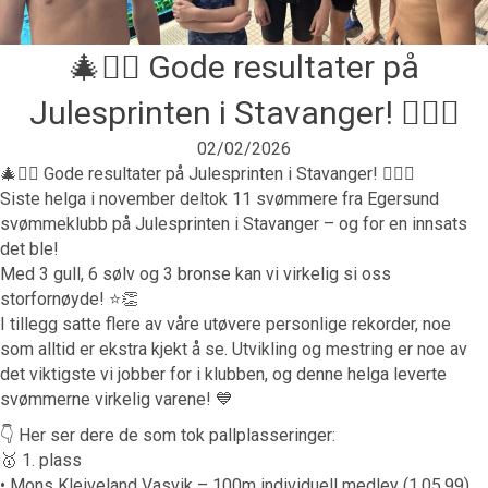
🎄🏊‍♂️ Gode resultater på
Julesprinten i Stavanger! 🏊‍♀️🎄
02/02/2026
🎄🏊‍♂️ Gode resultater på Julesprinten i Stavanger! 🏊‍♀️🎄
Siste helga i november deltok 11 svømmere fra Egersund
svømmeklubb på Julesprinten i Stavanger – og for en innsats
det ble!
Med 3 gull, 6 sølv og 3 bronse kan vi virkelig si oss
storfornøyde! ⭐👏
I tillegg satte flere av våre utøvere personlige rekorder, noe
som alltid er ekstra kjekt å se. Utvikling og mestring er noe av
det viktigste vi jobber for i klubben, og denne helga leverte
svømmerne virkelig varene! 💙
👇 Her ser dere de som tok pallplasseringer:
🥇 1. plass
• Mons Kleiveland Vasvik – 100m individuell medley (1.05,99)